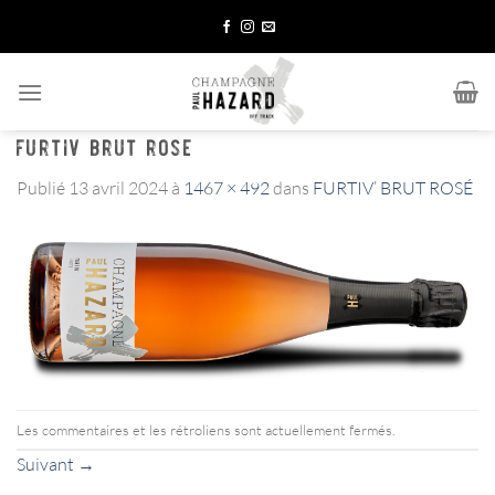
Passer
au
contenu
FURTIV BRUT ROSE
Publié
13 avril 2024
à
1467 × 492
dans
FURTIV’ BRUT ROSÉ
Les commentaires et les rétroliens sont actuellement fermés.
Suivant
→