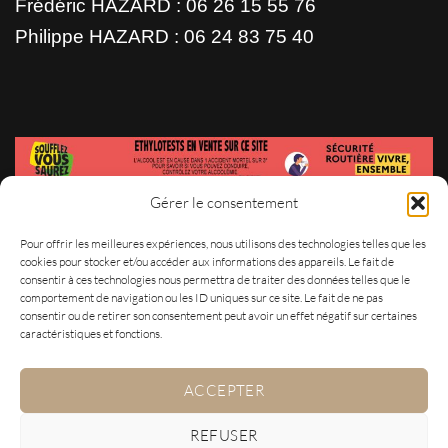
Frédéric HAZARD :
06 26 15 55 76
Philippe HAZARD :
06 24 83 75 40
Gérer le consentement
L'ABUS D'ALCOOL EST DANGEREUX POUR LA SANTÉ. A
Pour offrir les meilleures expériences, nous utilisons des technologies telles que les
CONSOMMER AVEC MODÉRATION
cookies pour stocker et/ou accéder aux informations des appareils. Le fait de
consentir à ces technologies nous permettra de traiter des données telles que le
comportement de navigation ou les ID uniques sur ce site. Le fait de ne pas
consentir ou de retirer son consentement peut avoir un effet négatif sur certaines
caractéristiques et fonctions.
ACCEPTER
Copyright 2026 ©
Champagne PAUL HAZARD - Réalisé par
Shootingpub Epernay
REFUSER